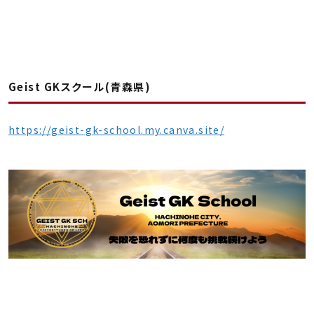
Geist GKスクール(青森県)
https://geist-gk-school.my.canva.site/