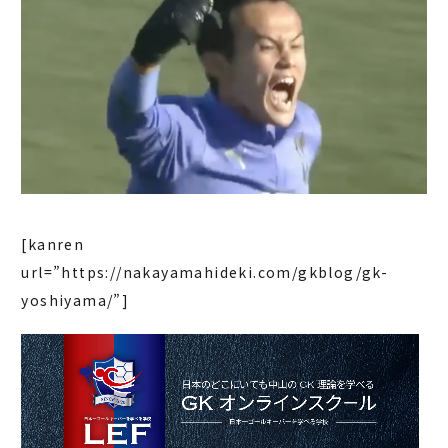
[kanren
url=”https://nakayamahideki.com/gkblog/gk-
yoshiyama/”]