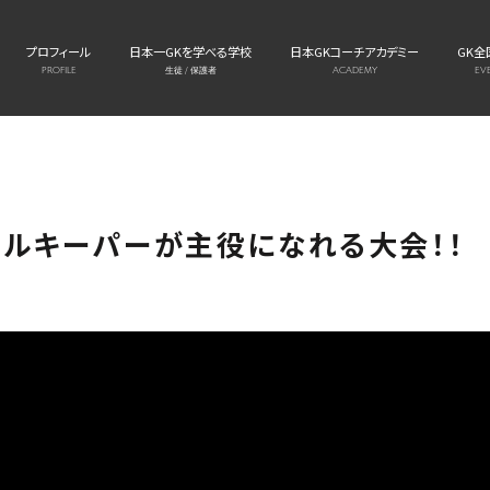
プロフィール
日本一GKを学べる学校
日本GKコーチアカデミー
GK全
PROFILE
生徒 / 保護者
ACADEMY
EV
ールキーパーが主役になれる大会！！