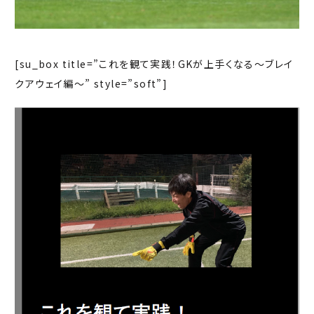
[su_box title=”これを観て実践！GKが上手くなる～ブレイ
クアウェイ編～” style=”soft”]