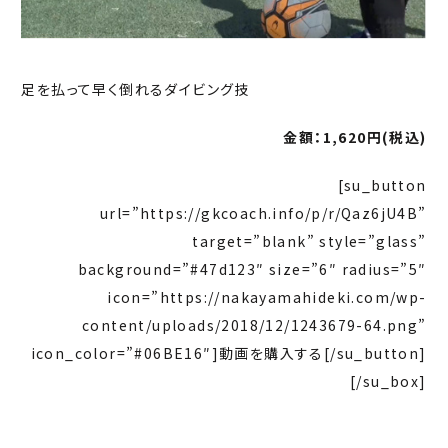
足を払って早く倒れるダイビング技
金額：1,620
円(税込)
[su_button
url=”https://gkcoach.info/p/r/Qaz6jU4B”
target=”blank” style=”glass”
background=”#47d123″ size=”6″ radius=”5″
icon=”https://nakayamahideki.com/wp-
content/uploads/2018/12/1243679-64.png”
icon_color=”#06BE16″]動画を購入する[/su_button]
[/su_box]