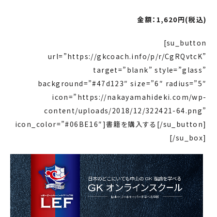
金額：1,620
円(税込)
[su_button
url=”https://gkcoach.info/p/r/CgRQvtcK”
target=”blank” style=”glass”
background=”#47d123″ size=”6″ radius=”5″
icon=”https://nakayamahideki.com/wp-
content/uploads/2018/12/322421-64.png”
icon_color=”#06BE16″]書籍を購入する[/su_button]
[/su_box]